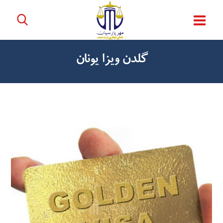
گلدن ویزا یونان