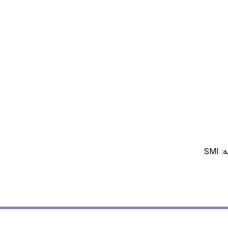
ه:
SMI