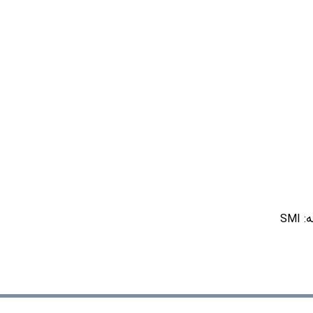
ه:
SMI