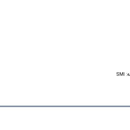
ه:
SMI