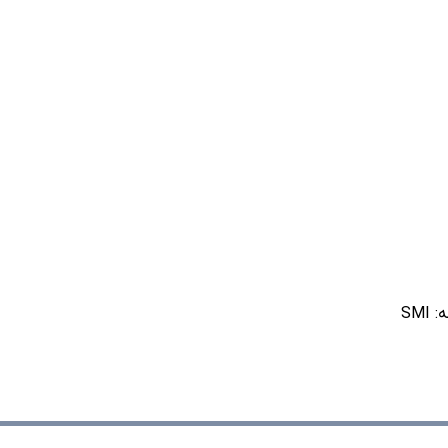
ه:
SMI