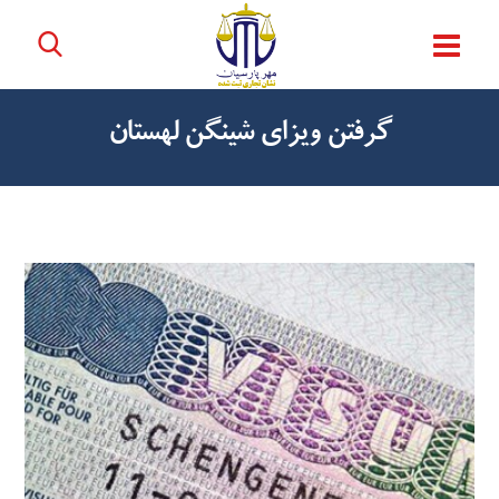
گرفتن ویزای شینگن لهستان