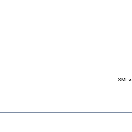
ه:
SMI